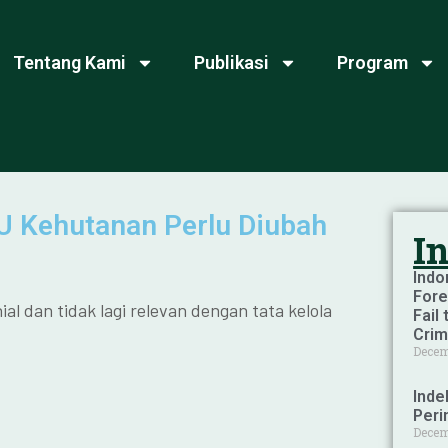
Tentang Kami
Publikasi
Program
UU Kehutanan Perlu Diubah
I
Indo
Fore
l dan tidak lagi relevan dengan tata kelola
Fail
Crim
Decem
Inde
Peri
Decem