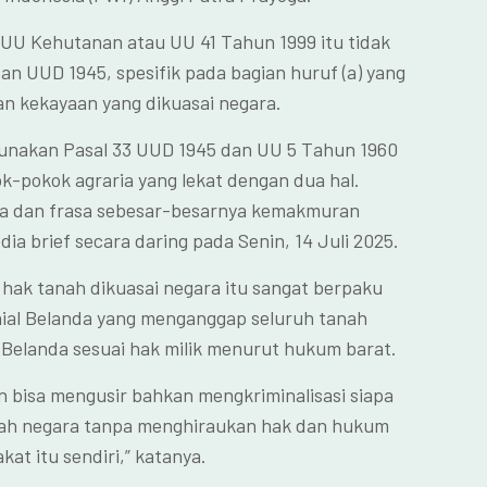
, UU Kehutanan atau UU 41 Tahun 1999 itu tidak
dan UUD 1945, spesifik pada bagian huruf (a) yang
 kekayaan yang dikuasai negara.
unakan Pasal 33 UUD 1945 dan UU 5 Tahun 1960
k-pokok agraria yang lekat dengan dua hal.
a dan frasa sebesar-besarnya kemakmuran
ia brief secara daring pada Senin, 14 Juli 2025.
ak tanah dikuasai negara itu sangat berpaku
onial Belanda yang menganggap seluruh tanah
k Belanda sesuai hak milik menurut hukum barat.
n bisa mengusir bahkan mengkriminalisasi siapa
nah negara tanpa menghiraukan hak dan hukum
at itu sendiri,” katanya.