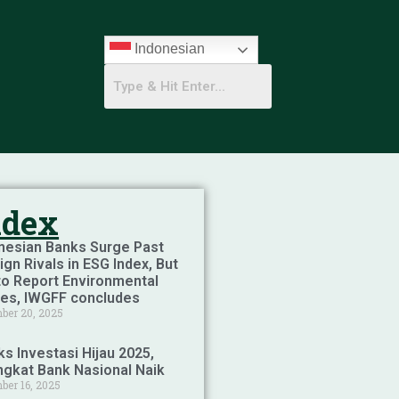
Indonesian
ndex
nesian Banks Surge Past
ign Rivals in ESG Index, But
 to Report Environmental
es, IWGFF concludes
ber 20, 2025
ks Investasi Hijau 2025,
ngkat Bank Nasional Naik
ber 16, 2025