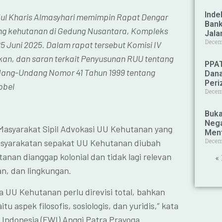
Inde
dul Kharis Almasyhari memimpin Rapat Dengar
Bank
g kehutanan di Gedung Nusantara, Kompleks
Jala
Decem
5 Juni 2025. Dalam rapat tersebut Komisi IV
an, dan saran terkait Penyusunan RUU tentang
PPAT
ang-Undang Nomor 41 Tahun 1999 tentang
Dana
Peri
obel
Decem
Buka
Nega
Masyarakat Sipil Advokasi UU Kehutanan yang
Ment
Decem
emasyarakatan sepakat UU Kehutanan diubah
nan dianggap kolonial dan tidak lagi relevan
«
an, dan lingkungan.
a UU Kehutanan perlu direvisi total, bahkan
u aspek filosofis, sosiologis, dan yuridis,” kata
ndonesia (FWI) Anggi Patra Prayoga.