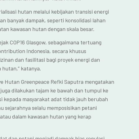
alisasi hutan melalui kebijakan transisi energi
n banyak dampak, seperti konsolidasi lahan
tan kawasan hutan dengan skala besar.
sejak COP16 Glasgow, sebagaimana tertuang
ntribution Indonesia, secara khusus
inan dan fasilitasi bagi proyek energi dan
 hutan,” katanya.
ye Hutan Greenpeace Refki Saputra mengatakan
juga dilakukan tajam ke bawah dan tumpul ke
si kepada masyarakat adat tidak jauh berubah
ahu sejarahnya selalu memposisikan petani
r atau dalam kawasan hutan yang kerap
at dan petani menjadi dampak bias regulasi