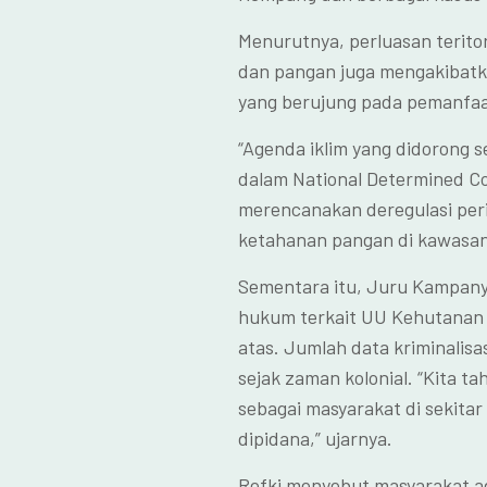
Menurutnya, perluasan teritori
dan pangan juga mengakibatka
yang berujung pada pemanfaa
“Agenda iklim yang didorong 
dalam National Determined Co
merencanakan deregulasi periz
ketahanan pangan di kawasan
Sementara itu, Juru Kampan
hukum terkait UU Kehutanan 
atas. Jumlah data kriminalisa
sejak zaman kolonial. “Kita t
sebagai masyarakat di sekita
dipidana,” ujarnya.
Refki menyebut masyarakat ad