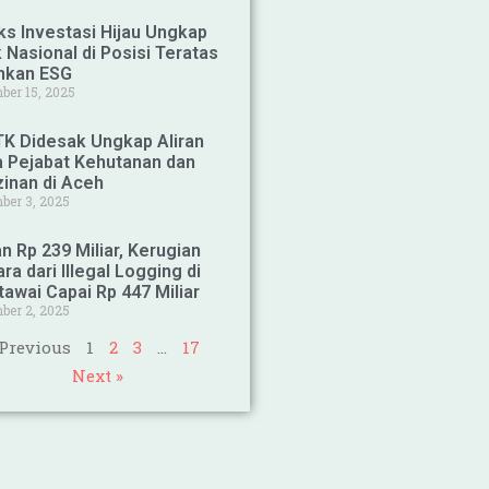
ks Investasi Hijau Ungkap
 Nasional di Posisi Teratas
nkan ESG
ber 15, 2025
K Didesak Ungkap Aliran
 Pejabat Kehutanan dan
zinan di Aceh
ber 3, 2025
n Rp 239 Miliar, Kerugian
ra dari Illegal Logging di
awai Capai Rp 447 Miliar
ber 2, 2025
 Previous
1
2
3
…
17
Next »