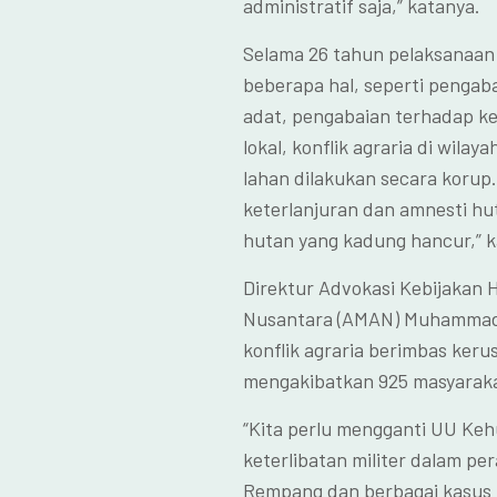
administratif saja,” katanya.
Selama 26 tahun pelaksanaan
beberapa hal, seperti penga
adat, pengabaian terhadap k
lokal, konflik agraria di wila
lahan dilakukan secara korup.
keterlanjuran dan amnesti hu
hutan yang kadung hancur,” k
Direktur Advokasi Kebijakan
Nusantara (AMAN) Muhammad 
konflik agraria berimbas keru
mengakibatkan 925 masyarakat 
“Kita perlu mengganti UU Keh
keterlibatan militer dalam p
Rempang dan berbagai kasus k