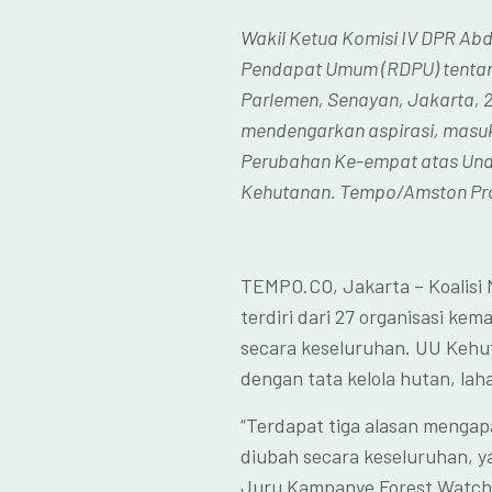
Wakil Ketua Komisi IV DPR Ab
Pendapat Umum (RDPU) tentan
Parlemen, Senayan, Jakarta, 2
mendengarkan aspirasi, masuk
Perubahan Ke-empat atas Und
Kehutanan. Tempo/Amston Pr
TEMPO.CO, Jakarta – Koalisi 
terdiri dari 27 organisasi k
secara keseluruhan. UU Kehuta
dengan tata kelola hutan, lah
“Terdapat tiga alasan mengap
diubah secara keseluruhan, yait
Juru Kampanye Forest Watch I