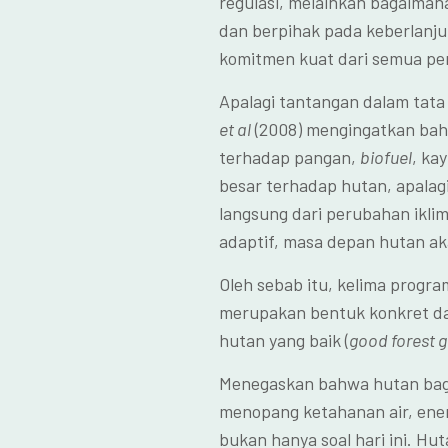
regulasi, melainkan bagaimana
dan berpihak pada keberlanj
komitmen kuat dari semua pe
Apalagi tantangan dalam tata
et al
(2008) mengingatkan bah
terhadap pangan,
biofuel
, ka
besar terhadap hutan, apalag
langsung dari perubahan iklim.
adaptif, masa depan hutan ak
Oleh sebab itu, kelima progra
merupakan bentuk konkret dar
hutan yang baik (
good forest 
Menegaskan bahwa hutan bagia
menopang ketahanan air, ene
bukan hanya soal hari ini. Hu