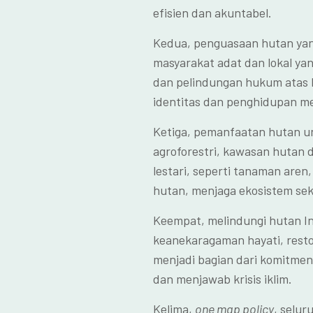
efisien dan akuntabel.
Kedua, penguasaan hutan ya
masyarakat adat dan lokal yang
dan pelindungan hukum atas hu
identitas dan penghidupan m
Ketiga, pemanfaatan hutan 
agroforestri, kawasan hutan 
lestari, seperti tanaman are
hutan, menjaga ekosistem se
Keempat, melindungi hutan In
keanekaragaman hayati, restor
menjadi bagian dari komitme
dan menjawab krisis iklim.
Kelima,
one map policy
, selu