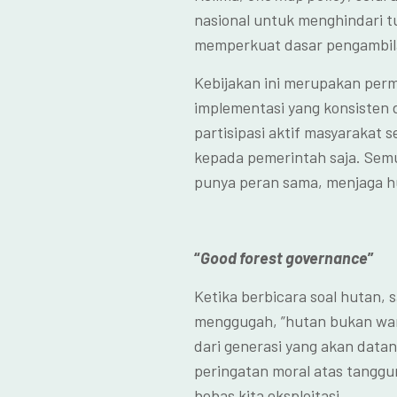
nasional untuk menghindari tu
memperkuat dasar pengambilan
Kebijakan ini merupakan perm
implementasi yang konsisten d
partisipasi aktif masyarakat s
kepada pemerintah saja. Se
punya peran sama, menjaga hu
“
Good forest governance
”
Ketika berbicara soal hutan, s
menggugah, ”hutan bukan wari
dari generasi yang akan datang
peringatan moral atas tanggun
bebas kita eksploitasi.